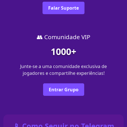
Falar Suporte
👥 Comunidade VIP
1000+
Junte-se a uma comunidade exclusiva de
jogadores e compartilhe experiências!
Entrar Grupo
📱 Como Seguir no Telegram