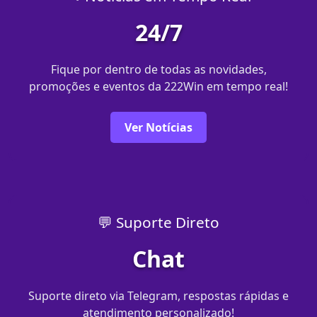
24/7
Fique por dentro de todas as novidades,
promoções e eventos da 222Win em tempo real!
Ver Notícias
💬 Suporte Direto
Chat
Suporte direto via Telegram, respostas rápidas e
atendimento personalizado!