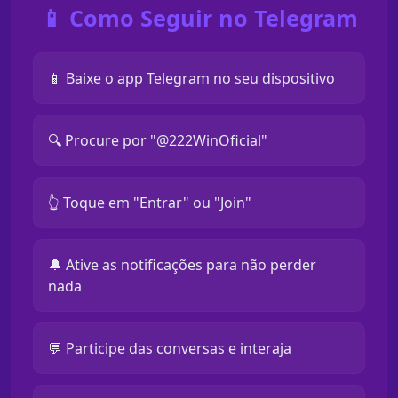
📱 Como Seguir no Telegram
📱 Baixe o app Telegram no seu dispositivo
🔍 Procure por "@222WinOficial"
👆 Toque em "Entrar" ou "Join"
🔔 Ative as notificações para não perder
nada
💬 Participe das conversas e interaja