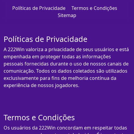
Políticas de Privacidade
Termos e Condições
Sitemap
Políticas de Privacidade
A 222Win valoriza a privacidade de seus usuários e está
empenhada em proteger todas as informações
pessoais fornecidas durante o uso de nossos canais de
comunicação. Todos os dados coletados são utilizados
exclusivamente para fins de melhoria contínua da
experiência de nossos jogadores.
Termos e Condições
Os usuários da 222Win concordam em respeitar todas