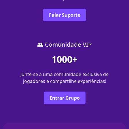
Falar Suporte
👥 Comunidade VIP
1000+
Junte-se a uma comunidade exclusiva de
jogadores e compartilhe experiências!
Entrar Grupo