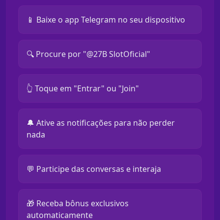
📱 Baixe o app Telegram no seu dispositivo
🔍 Procure por "@27B SlotOficial"
👆 Toque em "Entrar" ou "Join"
🔔 Ative as notificações para não perder
nada
💬 Participe das conversas e interaja
🎁 Receba bônus exclusivos
automaticamente