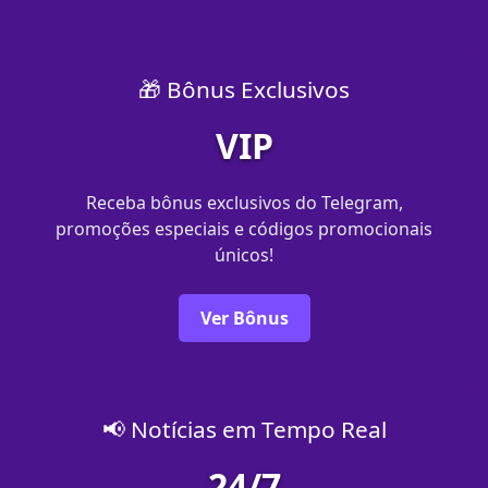
🎁 Bônus Exclusivos
VIP
Receba bônus exclusivos do Telegram,
promoções especiais e códigos promocionais
únicos!
Ver Bônus
📢 Notícias em Tempo Real
24/7