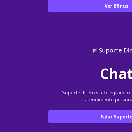
Ver Bônus
💬 Suporte Di
Cha
Suporte direto via Telegram, r
atendimento persona
Falar Suport