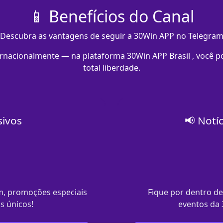
📱 Benefícios do Canal
Descubra as vantagens de seguir a 30Win APP no Telegra
rnacionalmente — na plataforma 30Win APP Brasil , você p
total liberdade.
sivos
📢 Notí
m, promoções especiais
Fique por dentro d
s únicos!
eventos da 