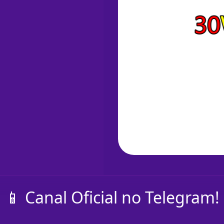
📱 Canal Oficial no Telegram!