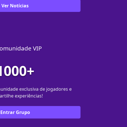
Ver Notícias
Comunidade VIP
1000+
unidade exclusiva de jogadores e
rtilhe experiências!
Entrar Grupo