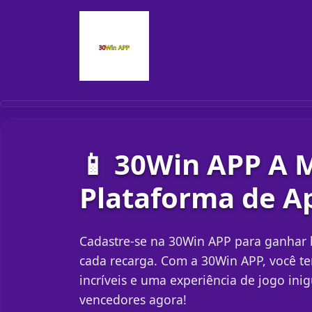
📱 30Win APP A 
Plataforma de A
Cadastre-se na 30Win APP para ganhar 
cada recarga. Com a 30Win APP, você t
incríveis e uma experiência de jogo inig
vencedores agora!