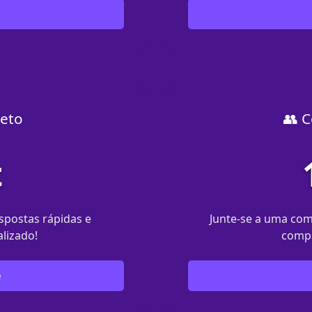
reto
👥 
t
espostas rápidas e
Junte-se a uma com
lizado!
compa
e