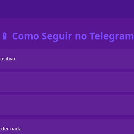
📱 Como Seguir no Telegram
ositivo
erder nada