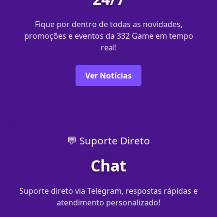
Fique por dentro de todas as novidades,
promoções e eventos da 332 Game em tempo
real!
Ver Notícias
💬 Suporte Direto
Chat
Suporte direto via Telegram, respostas rápidas e
atendimento personalizado!