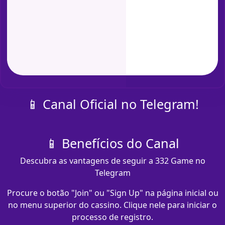
📱 Canal Oficial no Telegram!
📱 Benefícios do Canal
Descubra as vantagens de seguir a 332 Game no
Telegram
Procure o botão "Join" ou "Sign Up" na página inicial ou
no menu superior do cassino. Clique nele para iniciar o
processo de registro.