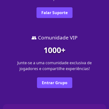
Falar Suporte
👥 Comunidade VIP
1000+
Junte-se a uma comunidade exclusiva de
jogadores e compartilhe experiências!
Entrar Grupo