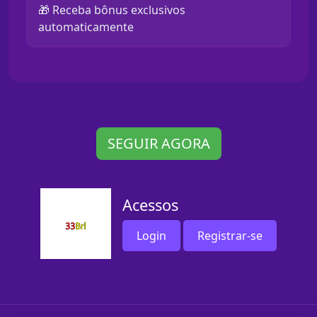
🎁 Receba bônus exclusivos
automaticamente
SEGUIR AGORA
Acessos
Login
Registrar-se