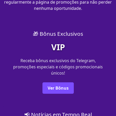
regularmente a página de promoções para não perder
nenhuma oportunidade.
🎁 Bônus Exclusivos
VIP
Receba bônus exclusivos do Telegram,
promoções especiais e códigos promocionais
únicos!
Ver Bônus
📢 Notícias em Tempo Real