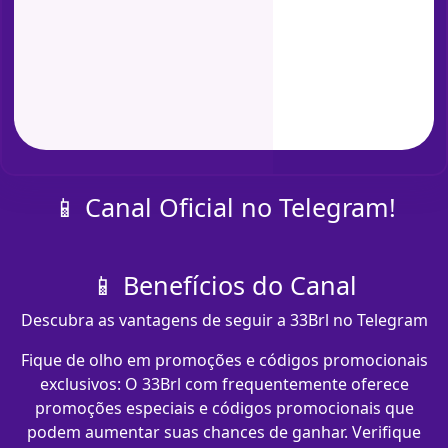
📱 Canal Oficial no Telegram!
📱 Benefícios do Canal
Descubra as vantagens de seguir a 33Brl no Telegram
Fique de olho em promoções e códigos promocionais
exclusivos: O 33Brl com​ frequentemente oferece
promoções especiais e códigos promocionais que
podem aumentar suas chances de ganhar. Verifique