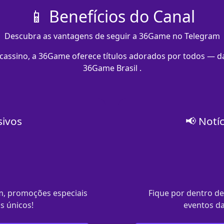
📱 Benefícios do Canal
Descubra as vantagens de seguir a 36Game no Telegram
cassino, a 36Game oferece títulos adorados por todos — da 
36Game Brasil .
sivos
📢 Notí
m, promoções especiais
Fique por dentro d
s únicos!
eventos d