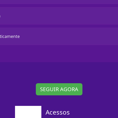
a
aticamente
SEGUIR AGORA
Acessos