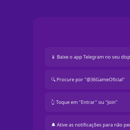
📱 Baixe o app Telegram no seu disp
🔍 Procure por "@36GameOficial"
👆 Toque em "Entrar" ou "Join"
🔔 Ative as notificações para não p