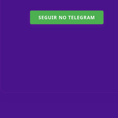
SEGUIR NO TELEGRAM