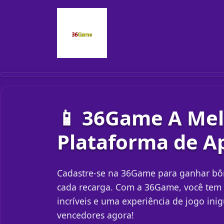
📱 36Game A Me
Plataforma de A
Cadastre-se na 36Game para ganhar bô
cada recarga. Com a 36Game, você tem
incríveis e uma experiência de jogo inig
vencedores agora!