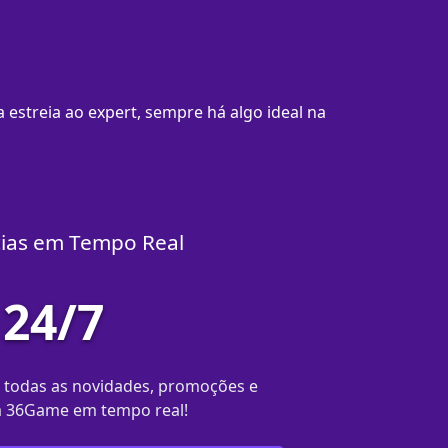
estreia ao expert, sempre há algo ideal na
cias em Tempo Real
24/7
e todas as novidades, promoções e
a 36Game em tempo real!