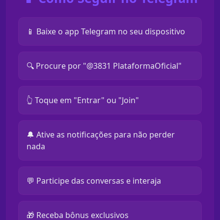
📱 Baixe o app Telegram no seu dispositivo
🔍 Procure por "@3831 PlataformaOficial"
👆 Toque em "Entrar" ou "Join"
🔔 Ative as notificações para não perder
nada
💬 Participe das conversas e interaja
🎁 Receba bônus exclusivos