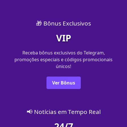
🎁 Bônus Exclusivos
VIP
Receba bônus exclusivos do Telegram,
promoções especiais e códigos promocionais
únicos!
Ver Bônus
📢 Notícias em Tempo Real
24/7