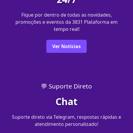
Fique por dentro de todas as novidades,
promoções e eventos da 3831 Plataforma em
tempo real!
Ver Notícias
💬 Suporte Direto
Chat
Suporte direto via Telegram, respostas rápidas e
atendimento personalizado!