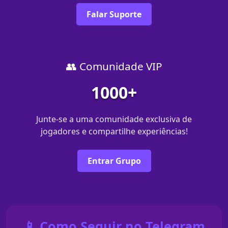
Falar Suporte
👥 Comunidade VIP
1000+
Junte-se a uma comunidade exclusiva de
jogadores e compartilhe experiências!
Entrar Grupo
📱 Como Seguir no Telegram