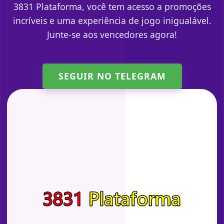
3831 Plataforma, você tem acesso a promoções
incríveis e uma experiência de jogo inigualável.
Junte-se aos vencedores agora!
SEGUIR NO TELEGRAM