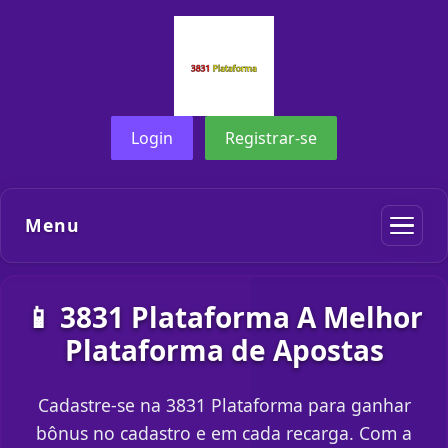
Login
Registrar-se
Menu
📱 3831 Plataforma A Melhor
Plataforma de Apostas
Cadastre-se na 3831 Plataforma para ganhar
bônus no cadastro e em cada recarga. Com a