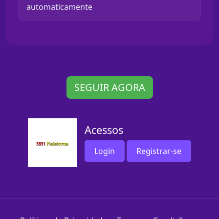
automaticamente
SEGUIR AGORA
Acessos
Login
Registrar-se