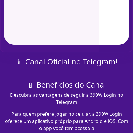
📱 Canal Oficial no Telegram!
📱 Benefícios do Canal
Descubra as vantagens de seguir a 399W Login no
Telegram
Para quem prefere jogar no celular, a 399W Login
oferece um aplicativo próprio para Android e iOS. Com
o app você tem acesso a