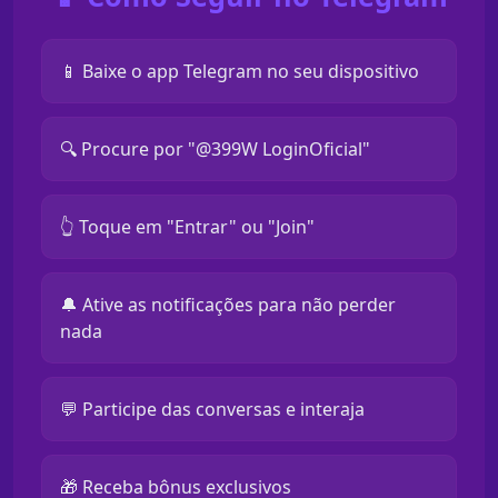
📱 Baixe o app Telegram no seu dispositivo
🔍 Procure por "@399W LoginOficial"
👆 Toque em "Entrar" ou "Join"
🔔 Ative as notificações para não perder
nada
💬 Participe das conversas e interaja
🎁 Receba bônus exclusivos