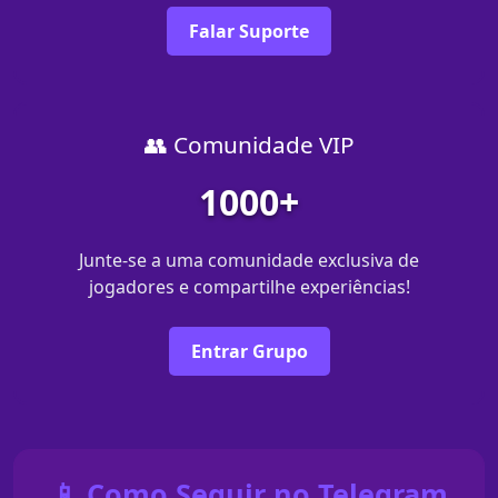
Falar Suporte
👥 Comunidade VIP
1000+
Junte-se a uma comunidade exclusiva de
jogadores e compartilhe experiências!
Entrar Grupo
📱 Como Seguir no Telegram