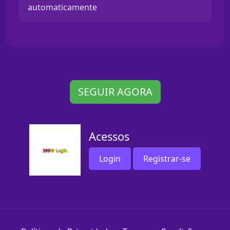
automaticamente
SEGUIR AGORA
Acessos
Login
Registrar-se