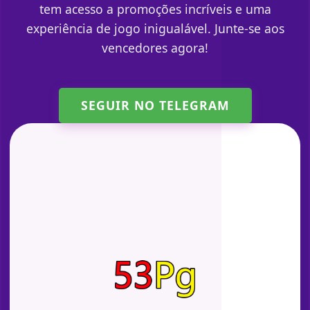
tem acesso a promoções incríveis e uma
experiência de jogo inigualável. Junte-se aos
vencedores agora!
SEGUIR NO TELEGRAM