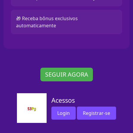
🎁 Receba bônus exclusivos
automaticamente
SEGUIR AGORA
Acessos
Login
Registrar-se