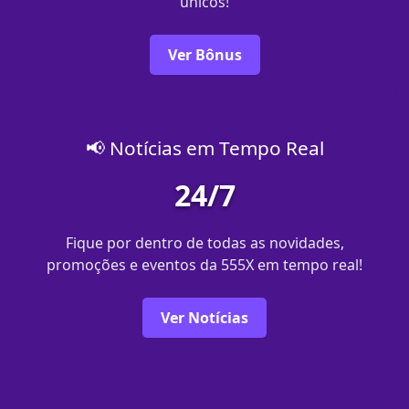
únicos!
Ver Bônus
📢 Notícias em Tempo Real
24/7
Fique por dentro de todas as novidades,
promoções e eventos da 555X em tempo real!
Ver Notícias