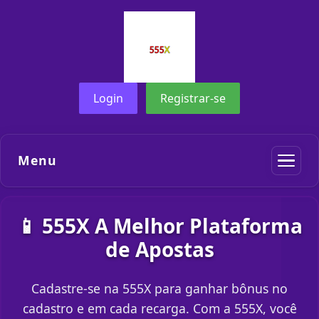
Login
Registrar-se
Menu
📱 555X A Melhor Plataforma
de Apostas
Cadastre-se na 555X para ganhar bônus no
cadastro e em cada recarga. Com a 555X, você