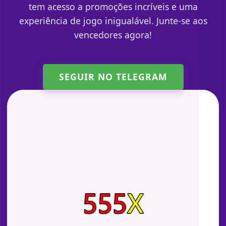
tem acesso a promoções incríveis e uma
experiência de jogo inigualável. Junte-se aos
vencedores agora!
SEGUIR NO TELEGRAM