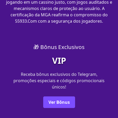
jogando em um cassino justo, com jogos auditados e
mecanismos claros de proteção ao usuário. A
certificação da MGA reafirma o compromisso do
55933.Com com a segurança dos jogadores.
🎁 Bônus Exclusivos
VIP
Receba bônus exclusivos do Telegram,
promoções especiais e códigos promocionais
únicos!
Ver Bônus