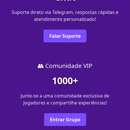
Suporte direto via Telegram, respostas rápidas e
atendimento personalizado!
Falar Suporte
👥 Comunidade VIP
1000+
Junte-se a uma comunidade exclusiva de
jogadores e compartilhe experiências!
Entrar Grupo