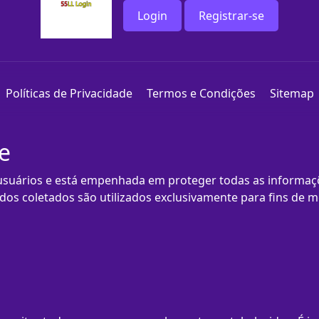
Login
Registrar-se
Políticas de Privacidade
Termos e Condições
Sitemap
de
s usuários e está empenhada em proteger todas as informaç
os coletados são utilizados exclusivamente para fins de m