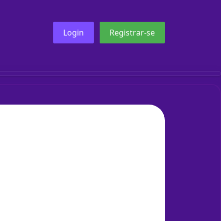
Login
Registrar-se