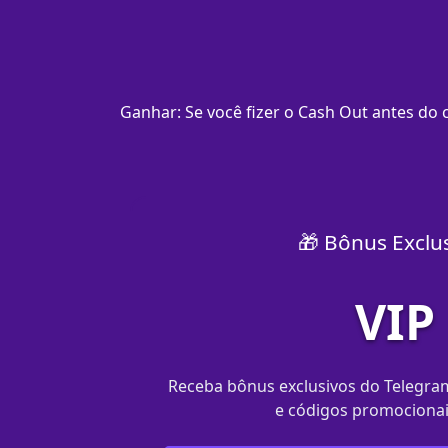
Ganhar: Se você fizer o Cash Out antes do 
🎁 Bônus Exclu
VIP
Receba bônus exclusivos do Telegra
e códigos promocionai