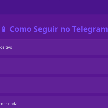
📱 Como Seguir no Telegram
ositivo
erder nada