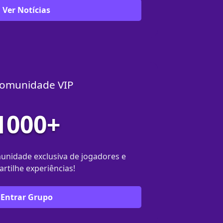
Ver Notícias
Comunidade VIP
1000+
unidade exclusiva de jogadores e
rtilhe experiências!
Entrar Grupo