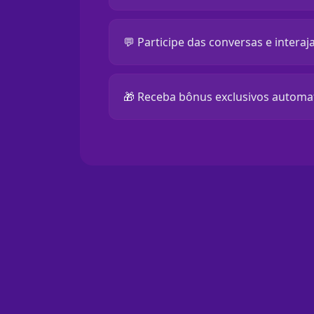
💬 Participe das conversas e interaj
🎁 Receba bônus exclusivos autom