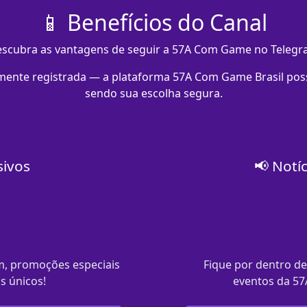
📱 Benefícios do Canal
scubra as vantagens de seguir a 57A Com Game no Teleg
nte registrada — a plataforma 57A Com Game Brasil possu
sendo sua escolha segura.
sivos
📢 Notí
m, promoções especiais
Fique por dentro d
s únicos!
eventos da 5