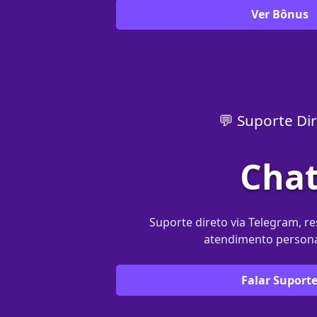
Ver Bônus
💬 Suporte Di
Cha
Suporte direto via Telegram, r
atendimento persona
Falar Suport