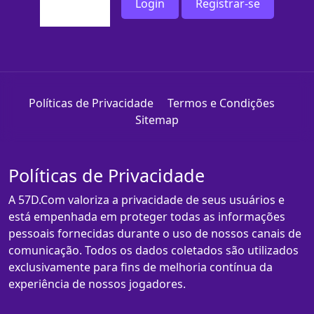
Login
Registrar-se
Políticas de Privacidade
Termos e Condições
Sitemap
Políticas de Privacidade
A 57D.Com valoriza a privacidade de seus usuários e
está empenhada em proteger todas as informações
pessoais fornecidas durante o uso de nossos canais de
comunicação. Todos os dados coletados são utilizados
exclusivamente para fins de melhoria contínua da
experiência de nossos jogadores.