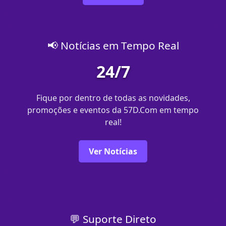
📢 Notícias em Tempo Real
24/7
Fique por dentro de todas as novidades,
promoções e eventos da 57D.Com em tempo
real!
Ver Notícias
💬 Suporte Direto