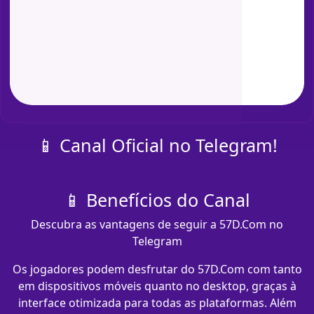
📱 Canal Oficial no Telegram!
📱 Benefícios do Canal
Descubra as vantagens de seguir a 57D.Com no
Telegram
Os jogadores podem desfrutar do 57D.Com com​ tanto
em dispositivos móveis quanto no desktop, graças à
interface otimizada para todas as plataformas. Além