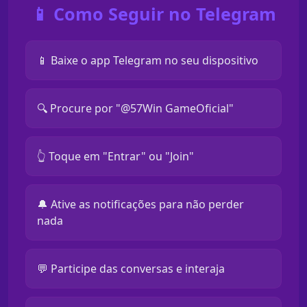
📱 Como Seguir no Telegram
📱 Baixe o app Telegram no seu dispositivo
🔍 Procure por "@57Win GameOficial"
👆 Toque em "Entrar" ou "Join"
🔔 Ative as notificações para não perder
nada
💬 Participe das conversas e interaja