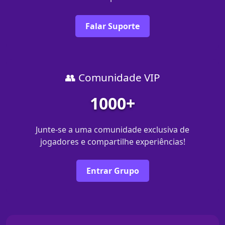
Falar Suporte
👥 Comunidade VIP
1000+
Junte-se a uma comunidade exclusiva de
jogadores e compartilhe experiências!
Entrar Grupo