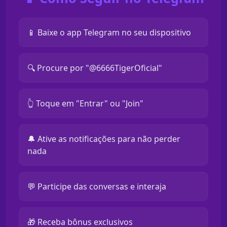
📱 Baixe o app Telegram no seu dispositivo
🔍 Procure por "@6666TigerOficial"
👆 Toque em "Entrar" ou "Join"
🔔 Ative as notificações para não perder
nada
💬 Participe das conversas e interaja
🎁 Receba bônus exclusivos