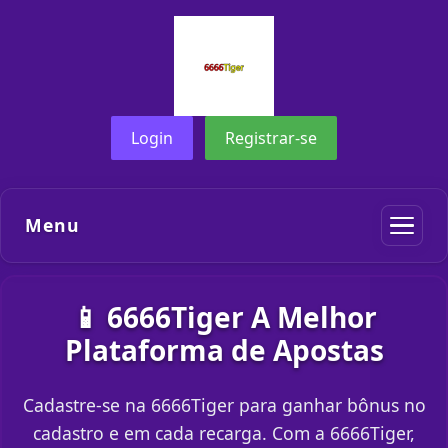
Login
Registrar-se
Menu
📱 6666Tiger A Melhor
Plataforma de Apostas
Cadastre-se na 6666Tiger para ganhar bônus no
cadastro e em cada recarga. Com a 6666Tiger,