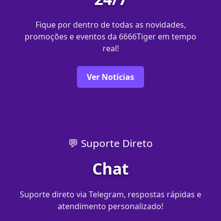
Fique por dentro de todas as novidades,
promoções e eventos da 6666Tiger em tempo
real!
Ver Notícias
💬 Suporte Direto
Chat
Suporte direto via Telegram, respostas rápidas e
atendimento personalizado!