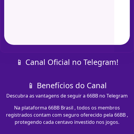
📱 Canal Oficial no Telegram!
📱 Benefícios do Canal
Descubra as vantagens de seguir a 66BB no Telegram
Na plataforma 66BB Brasil , todos os membros
registrados contam com seguro oferecido pela 66BB ,
protegendo cada centavo investido nos jogos.