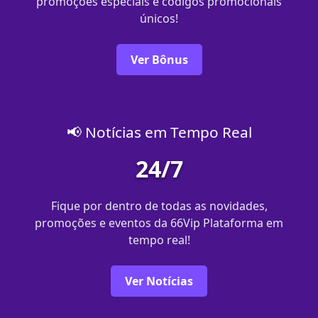
promoções especiais e códigos promocionais
únicos!
Ver Bônus
📢 Notícias em Tempo Real
24/7
Fique por dentro de todas as novidades,
promoções e eventos da 66Vip Plataforma em
tempo real!
Ver Notícias