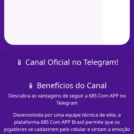
📱 Canal Oficial no Telegram!
📱 Benefícios do Canal
Descubra as vantagens de seguir a 68S Com APP no
Telegram
Desenvolvida por uma equipe técnica de elite, a
plataforma 68S Com APP Brasil permite que os
jogadores se cadastrem pelo celular e sintam a emoção