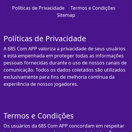
Políticas de Privacidade
Termos e Condições
Sitemap
Políticas de Privacidade
A 68S Com APP valoriza a privacidade de seus usuários
e está empenhada em proteger todas as informações
pessoais fornecidas durante o uso de nossos canais de
comunicação. Todos os dados coletados são utilizados
exclusivamente para fins de melhoria contínua da
experiência de nossos jogadores.
Termos e Condições
Os usuários da 68S Com APP concordam em respeitar