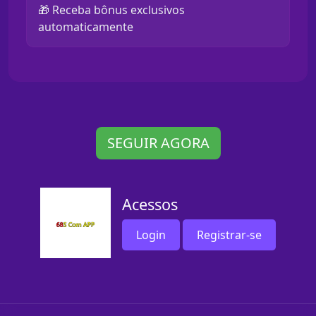
🎁 Receba bônus exclusivos
automaticamente
SEGUIR AGORA
Acessos
Login
Registrar-se