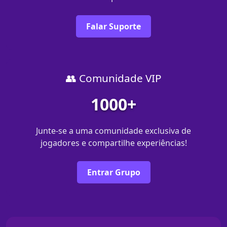
Falar Suporte
👥 Comunidade VIP
1000+
Junte-se a uma comunidade exclusiva de
jogadores e compartilhe experiências!
Entrar Grupo