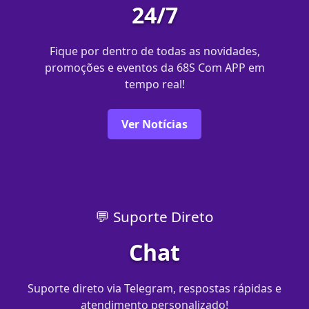
24/7
Fique por dentro de todas as novidades,
promoções e eventos da 68S Com APP em
tempo real!
Ver Notícias
💬 Suporte Direto
Chat
Suporte direto via Telegram, respostas rápidas e
atendimento personalizado!