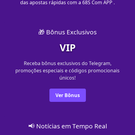
das apostas rápidas com a 68S Com APP .
🎁 Bônus Exclusivos
VIP
Receba bônus exclusivos do Telegram,
promoções especiais e códigos promocionais
únicos!
Ver Bônus
📢 Notícias em Tempo Real