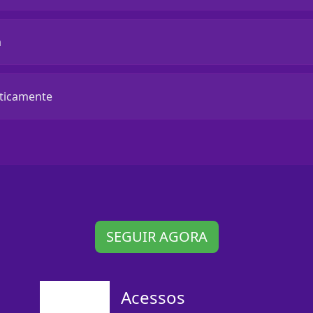
a
aticamente
SEGUIR AGORA
Acessos