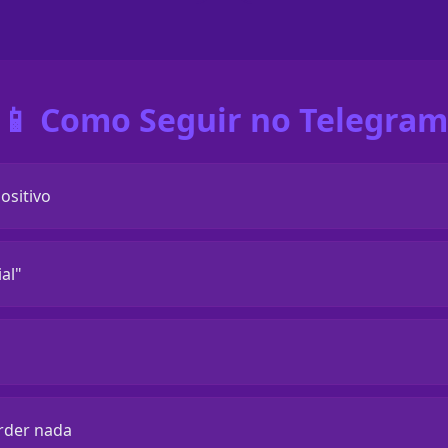
📱 Como Seguir no Telegram
ositivo
al"
erder nada