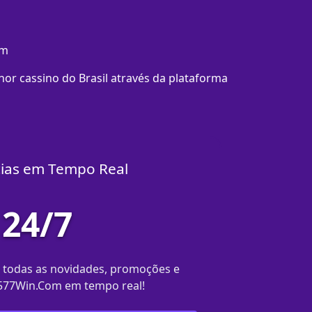
am
r cassino do Brasil através da plataforma
cias em Tempo Real
24/7
e todas as novidades, promoções e
577Win.Com em tempo real!