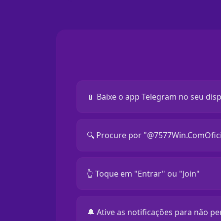
📱 Baixe o app Telegram no seu disp
🔍 Procure por "@7577Win.ComOfici
👆 Toque em "Entrar" ou "Join"
🔔 Ative as notificações para não p