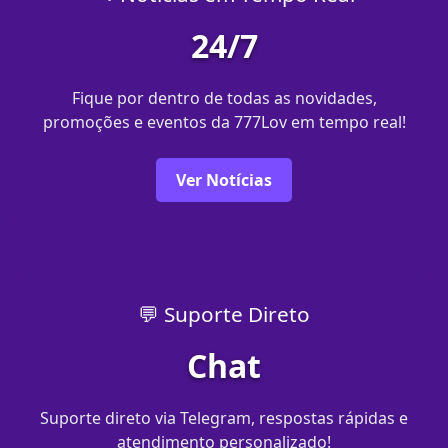
24/7
Fique por dentro de todas as novidades,
promoções e eventos da 777Lov em tempo real!
Ver Notícias
💬 Suporte Direto
Chat
Suporte direto via Telegram, respostas rápidas e
atendimento personalizado!