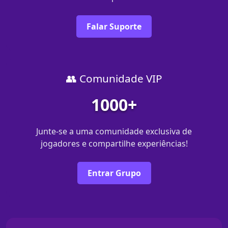
Falar Suporte
👥 Comunidade VIP
1000+
Junte-se a uma comunidade exclusiva de
jogadores e compartilhe experiências!
Entrar Grupo