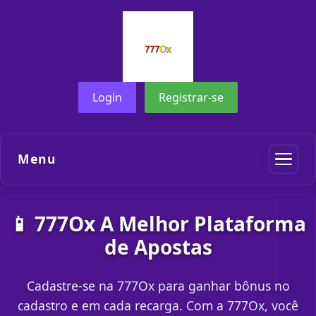
Login
Registrar-se
Menu
📱 777Ox A Melhor Plataforma
de Apostas
Cadastre-se na 777Ox para ganhar bônus no
cadastro e em cada recarga. Com a 777Ox, você