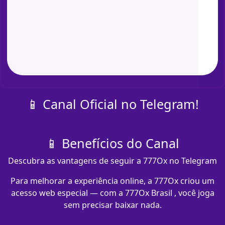
📱 Canal Oficial no Telegram!
📱 Benefícios do Canal
Descubra as vantagens de seguir a 777Ox no Telegram
Para melhorar a experiência online, a 777Ox criou um
acesso web especial — com a 777Ox Brasil , você joga
sem precisar baixar nada.