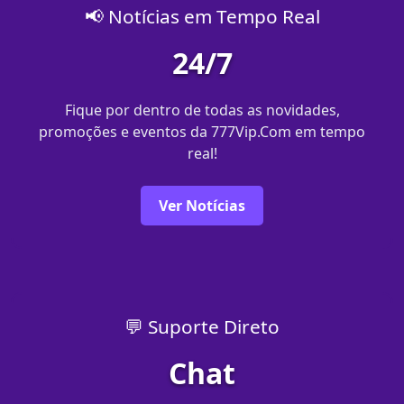
📢 Notícias em Tempo Real
24/7
Fique por dentro de todas as novidades,
promoções e eventos da 777Vip.Com em tempo
real!
Ver Notícias
💬 Suporte Direto
Chat