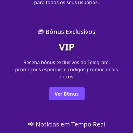
para todos os seus usuários.
🎁 Bônus Exclusivos
VIP
Receba bônus exclusivos do Telegram,
promoções especiais e códigos promocionais
únicos!
Ver Bônus
📢 Notícias em Tempo Real