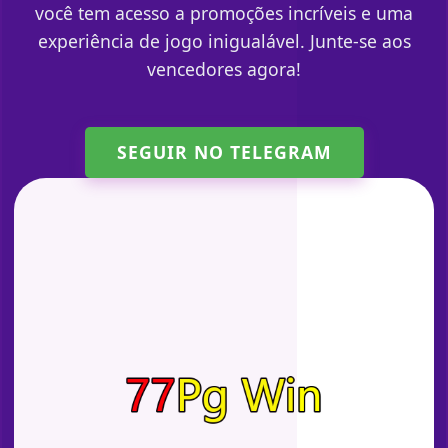
você tem acesso a promoções incríveis e uma
experiência de jogo inigualável. Junte-se aos
vencedores agora!
SEGUIR NO TELEGRAM