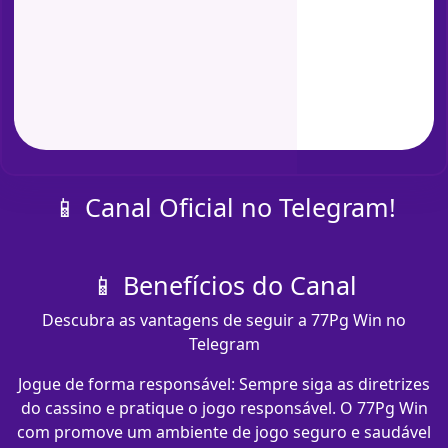
📱 Canal Oficial no Telegram!
📱 Benefícios do Canal
Descubra as vantagens de seguir a 77Pg Win no
Telegram
Jogue de forma responsável: Sempre siga as diretrizes
do cassino e pratique o jogo responsável. O 77Pg Win
com​ promove um ambiente de jogo seguro e saudável