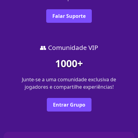
Falar Suporte
👥 Comunidade VIP
1000+
Junte-se a uma comunidade exclusiva de
jogadores e compartilhe experiências!
Entrar Grupo