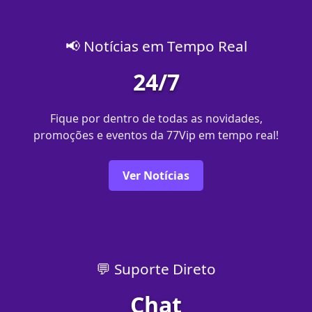
📢 Notícias em Tempo Real
24/7
Fique por dentro de todas as novidades,
promoções e eventos da 77Vip em tempo real!
Ver Notícias
💬 Suporte Direto
Chat