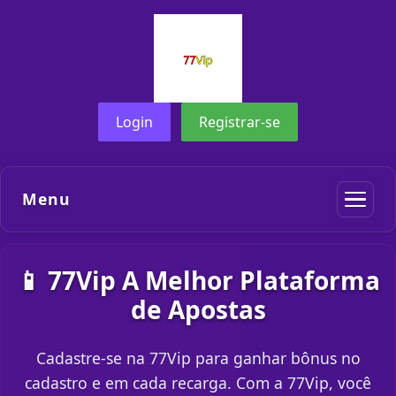
Login
Registrar-se
Menu
📱 77Vip A Melhor Plataforma
de Apostas
Cadastre-se na 77Vip para ganhar bônus no
cadastro e em cada recarga. Com a 77Vip, você