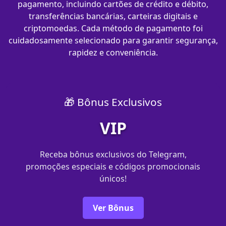
pagamento, incluindo cartões de crédito e débito,
transferências bancárias, carteiras digitais e
criptomoedas. Cada método de pagamento foi
cuidadosamente selecionado para garantir segurança,
rapidez e conveniência.
🎁 Bônus Exclusivos
VIP
Receba bônus exclusivos do Telegram,
promoções especiais e códigos promocionais
únicos!
Ver Bônus