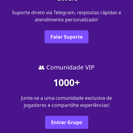
Suporte direto via Telegram, respostas rápidas e
atendimento personalizado!
Falar Suporte
👥 Comunidade VIP
1000+
Junte-se a uma comunidade exclusiva de
jogadores e compartilhe experiências!
Entrar Grupo