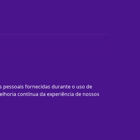
s pessoais fornecidas durante o uso de
elhoria contínua da experiência de nossos