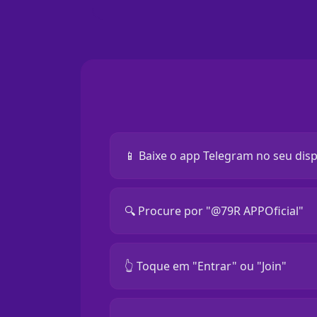
📱 Baixe o app Telegram no seu disp
🔍 Procure por "@79R APPOficial"
👆 Toque em "Entrar" ou "Join"