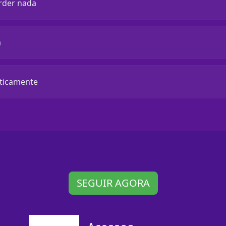
erder nada
a
aticamente
SEGUIR AGORA