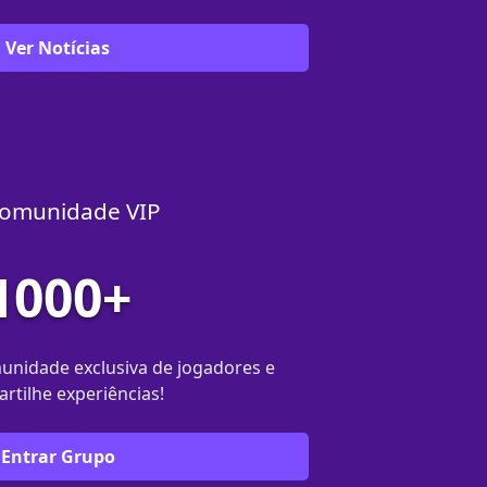
Ver Notícias
Comunidade VIP
1000+
unidade exclusiva de jogadores e
rtilhe experiências!
Entrar Grupo