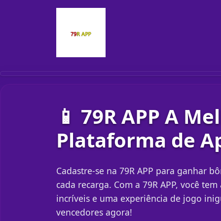
📱 79R APP A Me
Plataforma de A
Cadastre-se na 79R APP para ganhar bô
cada recarga. Com a 79R APP, você tem
incríveis e uma experiência de jogo inig
vencedores agora!