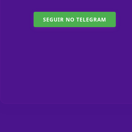
SEGUIR NO TELEGRAM