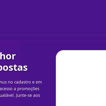
lhor
postas
nus no cadastro e em
 acesso a promoções
ualável. Junte-se aos