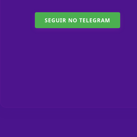
SEGUIR NO TELEGRAM