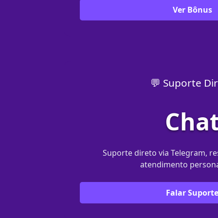
Ver Bônus
💬 Suporte Di
Cha
Suporte direto via Telegram, r
atendimento persona
Falar Suport