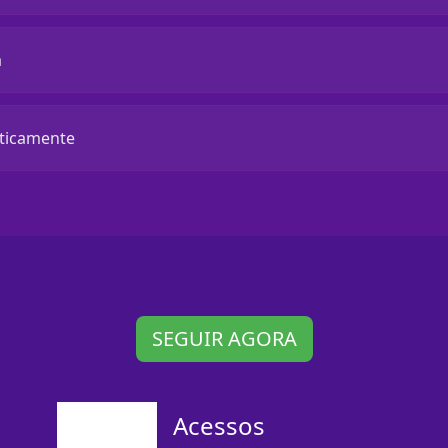
a
aticamente
SEGUIR AGORA
Acessos