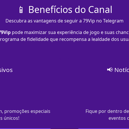
📱 Benefícios do Canal
Descubra as vantagens de seguir a 79Vip no Telegram
79Vip
pode maximizar sua experiência de jogo e suas chance
rograma de fidelidade que recompensa a lealdade dos usuá
sivos
📢 Notí
m, promoções especiais
Fique por dentro d
s únicos!
eventos 