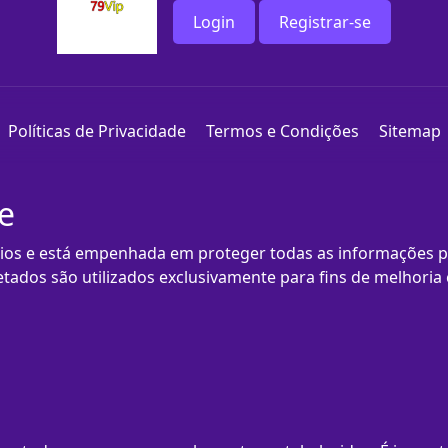
Login
Registrar-se
Políticas de Privacidade
Termos e Condições
Sitemap
de
ários e está empenhada em proteger todas as informações 
tados são utilizados exclusivamente para fins de melhoria