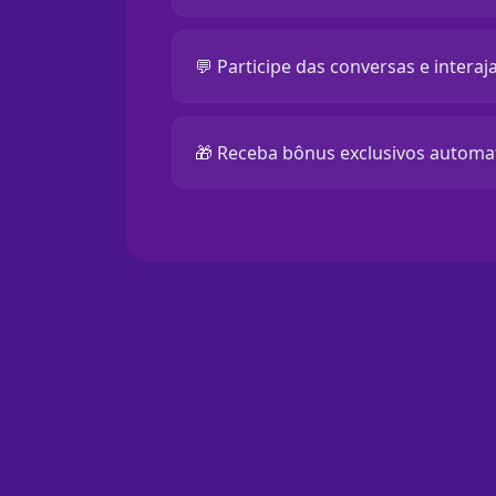
💬 Participe das conversas e interaj
🎁 Receba bônus exclusivos autom