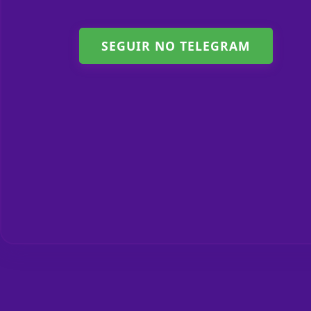
SEGUIR NO TELEGRAM