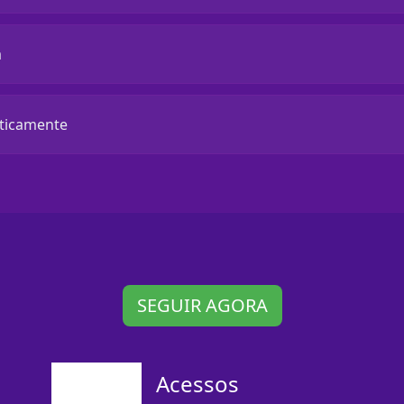
a
aticamente
SEGUIR AGORA
Acessos