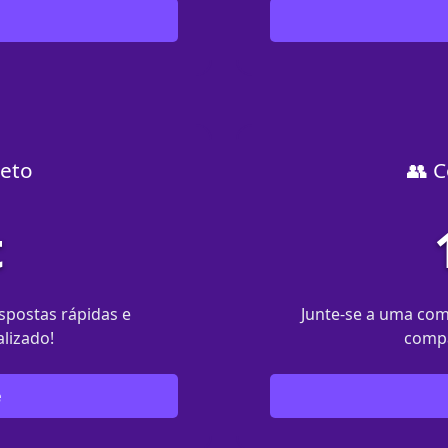
reto
👥 
t
espostas rápidas e
Junte-se a uma com
lizado!
compa
e