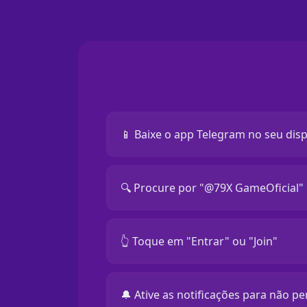
📱 Baixe o app Telegram no seu disp
🔍 Procure por "@79X GameOficial"
👆 Toque em "Entrar" ou "Join"
🔔 Ative as notificações para não p