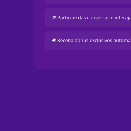
💬 Participe das conversas e interaj
🎁 Receba bônus exclusivos autom