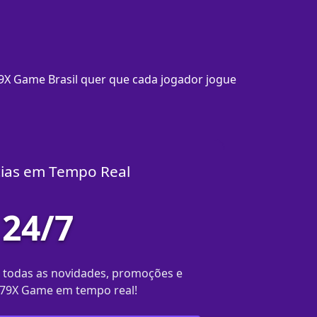
9X Game Brasil quer que cada jogador jogue
cias em Tempo Real
24/7
e todas as novidades, promoções e
 79X Game em tempo real!