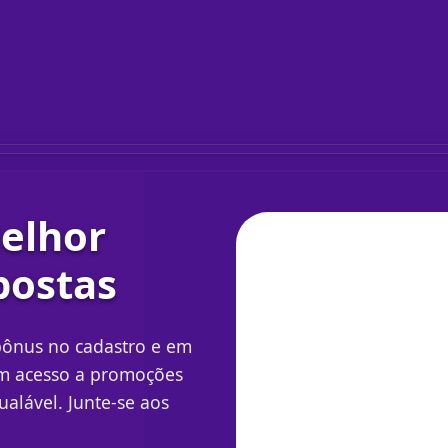
elhor
postas
bônus no cadastro e em
em acesso a promoções
ualável. Junte-se aos