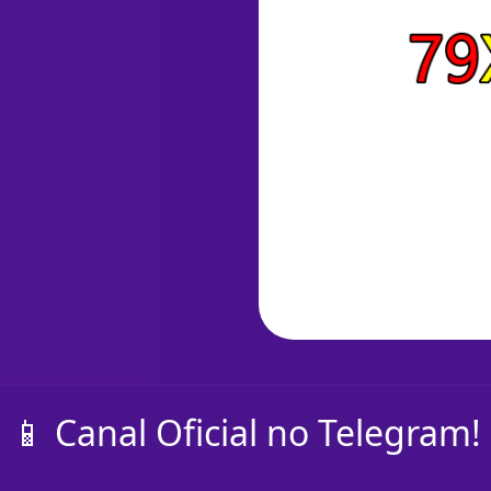
📱 Canal Oficial no Telegram!