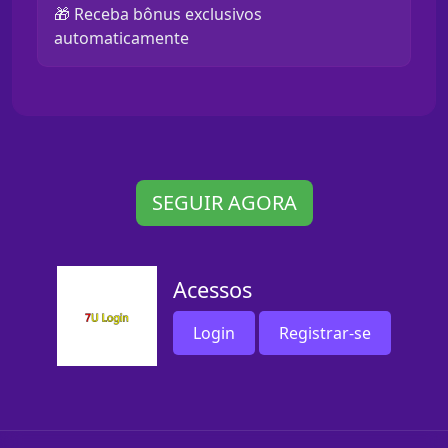
🎁 Receba bônus exclusivos
automaticamente
SEGUIR AGORA
Acessos
Login
Registrar-se