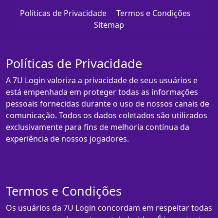
Políticas de Privacidade
Termos e Condições
Sitemap
Políticas de Privacidade
A 7U Login valoriza a privacidade de seus usuários e
está empenhada em proteger todas as informações
pessoais fornecidas durante o uso de nossos canais de
comunicação. Todos os dados coletados são utilizados
exclusivamente para fins de melhoria contínua da
experiência de nossos jogadores.
Termos e Condições
Os usuários da 7U Login concordam em respeitar todas