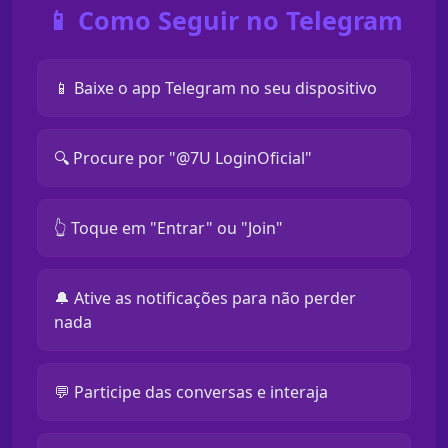
📱 Como Seguir no Telegram
📱 Baixe o app Telegram no seu dispositivo
🔍 Procure por "@7U LoginOficial"
👆 Toque em "Entrar" ou "Join"
🔔 Ative as notificações para não perder
nada
💬 Participe das conversas e interaja