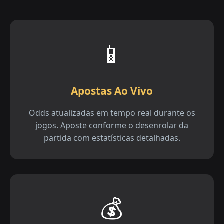
📱
Apostas Ao Vivo
Odds atualizadas em tempo real durante os
jogos. Aposte conforme o desenrolar da
partida com estatísticas detalhadas.
💰