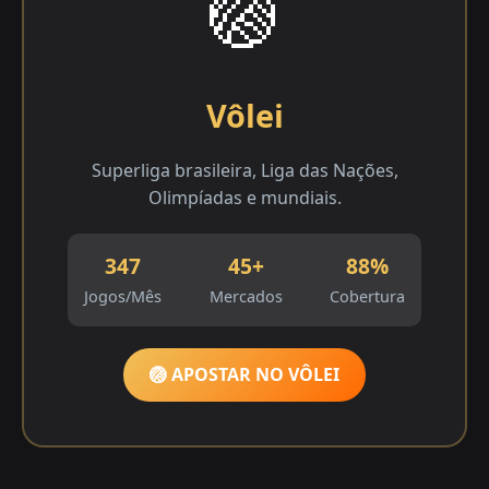
🏐
Vôlei
Superliga brasileira, Liga das Nações,
Olimpíadas e mundiais.
347
45+
88%
Jogos/Mês
Mercados
Cobertura
🏐 APOSTAR NO VÔLEI