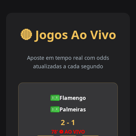
🔴 Jogos Ao Vivo
Aposte em tempo real com odds
atualizadas a cada segundo
Flamengo
🇧🇷
Palmeiras
🇧🇷
2 - 1
78' ⚽ AO VIVO