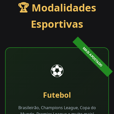
🏆 Modalidades
Esportivas
⚽
Futebol
Brasileirão, Champions League, Copa do