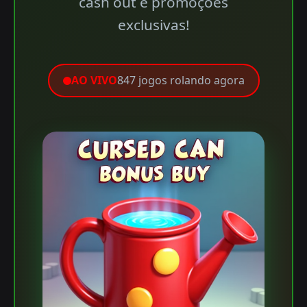
cash out e promoções
exclusivas!
AO VIVO
847 jogos rolando agora